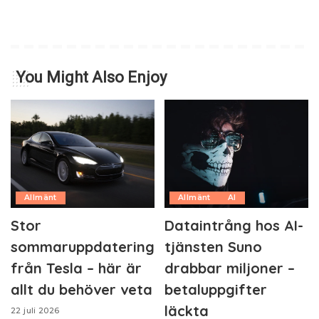
You Might Also Enjoy
Allmänt
Allmänt
AI
Stor
Dataintrång hos AI-
sommaruppdatering
tjänsten Suno
från Tesla – här är
drabbar miljoner –
allt du behöver veta
betaluppgifter
läckta
22 juli 2026