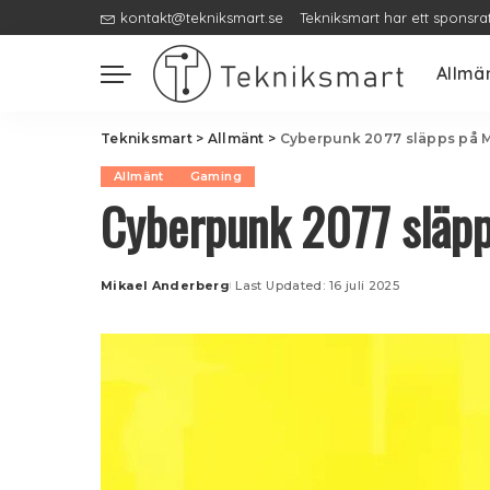
kontakt@tekniksmart.se
Tekniksmart har ett sponsra
Allmä
Tekniksmart
>
Allmänt
>
Cyberpunk 2077 släpps på Ma
Allmänt
Gaming
Cyberpunk 2077 släpps
Mikael Anderberg
Last Updated: 16 juli 2025
Posted
by