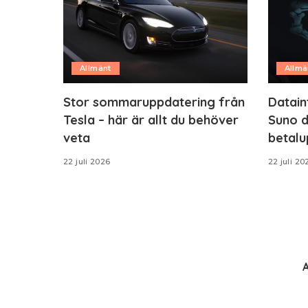
Allmänt
Allmä
Stor sommaruppdatering från
Datain
Tesla – här är allt du behöver
Suno d
veta
betalu
22 juli 2026
22 juli 20
A