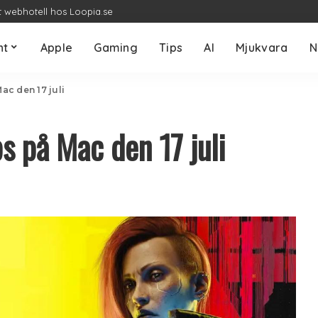
t webhotell hos Loopia.se
nt
Apple
Gaming
Tips
AI
Mjukvara
N
c den 17 juli
 på Mac den 17 juli