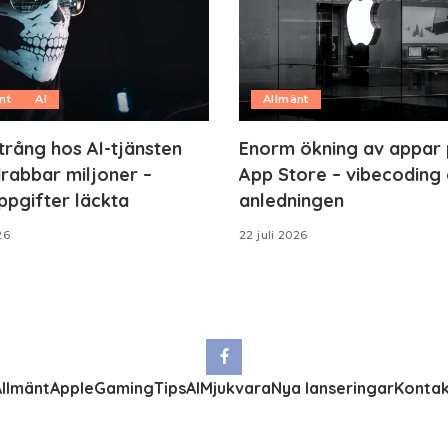
nt
AI
Allmänt
trång hos AI-tjänsten
Enorm ökning av appar
rabbar miljoner –
App Store – vibecoding 
ppgifter läckta
anledningen
26
22 juli 2026
llmänt
Apple
Gaming
Tips
AI
Mjukvara
Nya lanseringar
Kontak