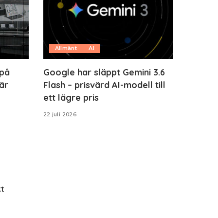
Allmänt
AI
 på
Google har släppt Gemini 3.6
är
Flash – prisvärd AI-modell till
ett lägre pris
22 juli 2026
t