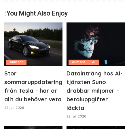
You Might Also Enjoy
Allmänt
Allmänt
AI
Stor
Dataintrång hos AI-
sommaruppdatering
tjänsten Suno
från Tesla – här är
drabbar miljoner –
allt du behöver veta
betaluppgifter
läckta
22 juli 2026
22 juli 2026