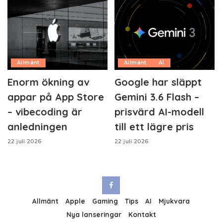
Allmänt
Allmänt
AI
Enorm ökning av
Google har släppt
appar på App Store
Gemini 3.6 Flash –
– vibecoding är
prisvärd AI-modell
anledningen
till ett lägre pris
22 juli 2026
22 juli 2026
Allmänt
Apple
Gaming
Tips
AI
Mjukvara
Nya lanseringar
Kontakt