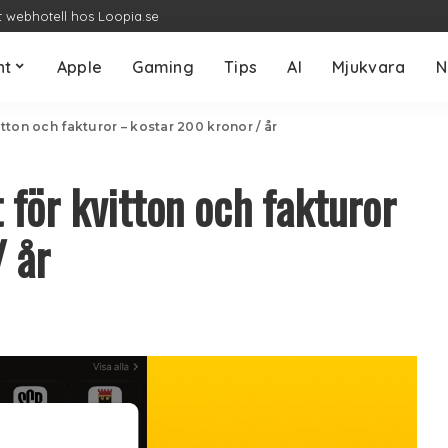
t webhotell hos Loopia.se
nt
Apple
Gaming
Tips
AI
Mjukvara
N
vitton och fakturor – kostar 200 kronor / år
t för kvitton och fakturor
 år