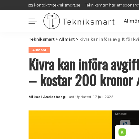
kontakt@tekniksmart.se
Tekniksmart har ett sponsra
Allmä
Tekniksmart
>
Allmänt
>
Kivra kan införa avgift för k
Allmänt
Kivra kan införa avgif
– kostar 200 kronor /
Mikael Anderberg
Last Updated: 17 juli 2025
Posted
by