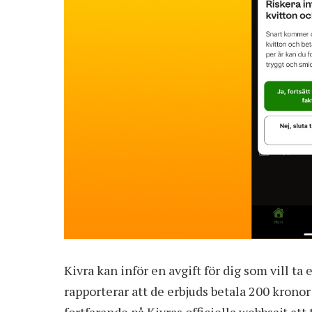
Kivra kan inför en avgift för dig som vill t
rapporterar att de erbjuds betala 200 kronor 
fortfarande på Kivras officiella webbsajt att 