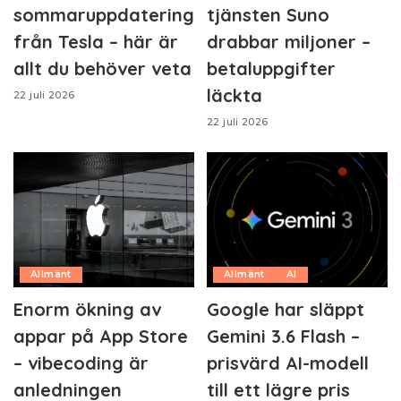
sommaruppdatering
tjänsten Suno
från Tesla – här är
drabbar miljoner –
allt du behöver veta
betaluppgifter
läckta
22 juli 2026
22 juli 2026
Allmänt
Allmänt
AI
Enorm ökning av
Google har släppt
appar på App Store
Gemini 3.6 Flash –
– vibecoding är
prisvärd AI-modell
anledningen
till ett lägre pris