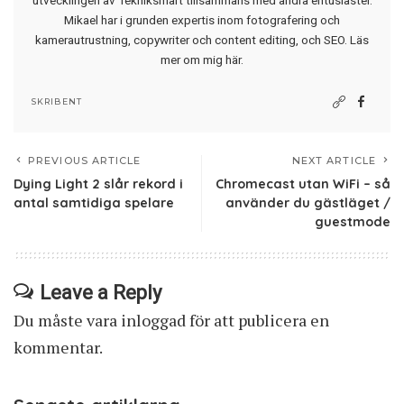
utvecklingen av Tekniksmart tillsammans med andra entusiaster.
Mikael har i grunden expertis inom fotografering och
kamerautrustning, copywriter och content editing, och SEO.
Läs
mer om mig här
.
SKRIBENT
PREVIOUS ARTICLE
NEXT ARTICLE
Dying Light 2 slår rekord i
Chromecast utan WiFi – så
antal samtidiga spelare
använder du gästläget /
guestmode
Leave a Reply
Du måste vara
inloggad
för att publicera en
kommentar.