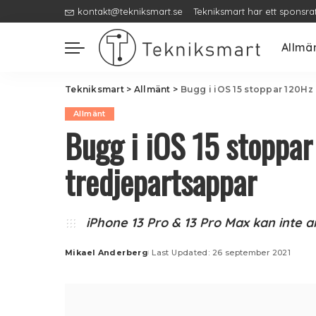
kontakt@tekniksmart.se
Tekniksmart har ett sponsra
Allmä
Tekniksmart
>
Allmänt
>
Bugg i iOS 15 stoppar 120Hz
Allmänt
Bugg i iOS 15 stoppa
tredjepartsappar
iPhone 13 Pro & 13 Pro Max kan inte 
Mikael Anderberg
Last Updated: 26 september 2021
Posted
by