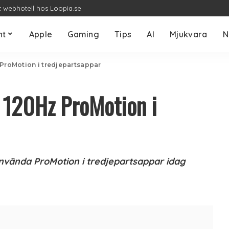
t webhotell hos Loopia.se
nt
Apple
Gaming
Tips
AI
Mjukvara
N
 ProMotion i tredjepartsappar
r 120Hz ProMotion i
använda ProMotion i tredjepartsappar idag