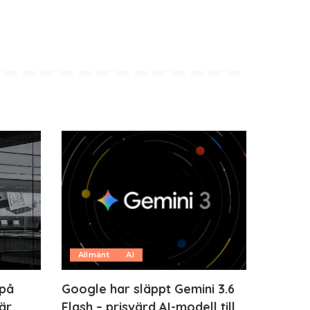
Allmänt
AI
 på
Google har släppt Gemini 3.6
är
Flash – prisvärd AI-modell till