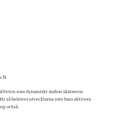
u få
aliteten som dynamiskt ändrar skärmens
z så behöver utvecklarna inte bara aktivera
ing också.