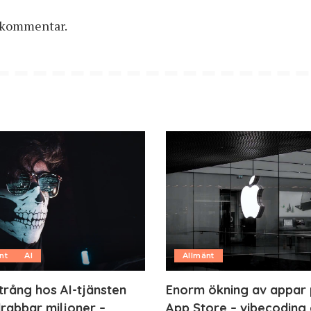
n kommentar.
nt
AI
Allmänt
trång hos AI-tjänsten
Enorm ökning av appar
rabbar miljoner –
App Store – vibecoding 