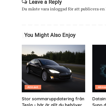
Leave a Reply
Du måste vara
inloggad
för att publicera e
You Might Also Enjoy
Allmänt
Allmä
Stor sommaruppdatering från
Datain
Tesla – här är allt du behöver
Suno d