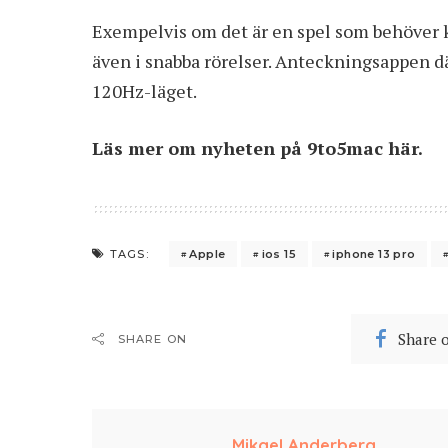
Exempelvis om det är en spel som behöver k
även i snabba rörelser. Anteckningsappen 
120Hz-läget.
Läs mer om nyheten på 9to5mac
här
.
Apple
ios 15
iphone 13 pro
TAGS:
Share 
SHARE ON
Mikael Anderberg