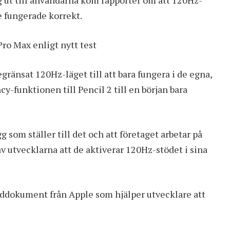
g ut till användarna kom rapporter om att 120Hz-
e fungerade korrekt.
Pro Max enligt nytt test
gränsat 120Hz-läget till att bara fungera i de egna,
cy-funktionen till Pencil 2 till en början bara
 som ställer till det och att företaget arbetar på
av utvecklarna att de aktiverar 120Hz-stödet i sina
ddokument från Apple som hjälper utvecklare att