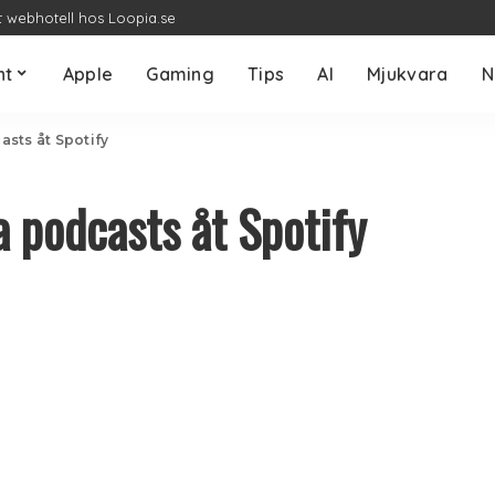
t webhotell hos Loopia.se
nt
Apple
Gaming
Tips
AI
Mjukvara
N
sts åt Spotify
 podcasts åt Spotify