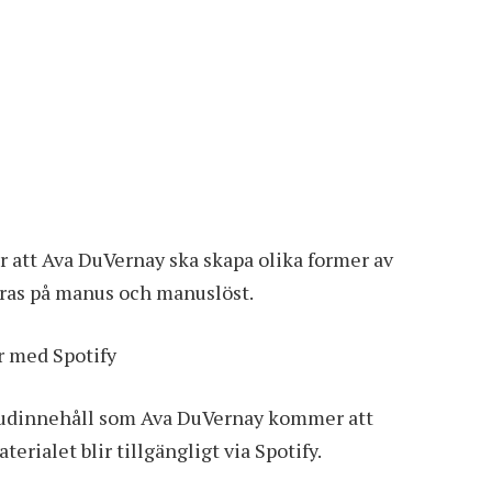
r att Ava DuVernay ska skapa olika former av
seras på manus och manuslöst.
r med Spotify
r ljudinnehåll som Ava DuVernay kommer att
terialet blir tillgängligt via Spotify.