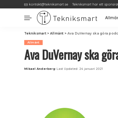
kontakt@tekniksmart.se
Tekniksmart har ett sponsra
Allmä
Tekniksmart
>
Allmänt
>
Ava DuVernay ska göra podca
Allmänt
Ava DuVernay ska göra
Mikael Anderberg
Last Updated: 24 januari 2021
Posted
by