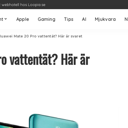
t webhotell hos Loopia.se
nt
Apple
Gaming
Tips
AI
Mjukvara
N
Huawei Mate 20 Pro vattentät? Här är svaret
o vattentät? Här är