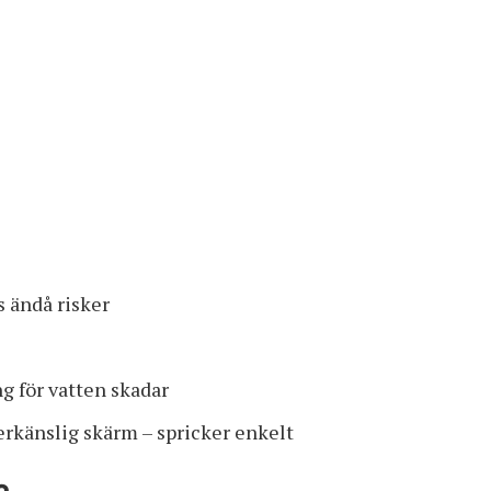
s ändå risker
g för vatten skadar
rkänslig skärm – spricker enkelt