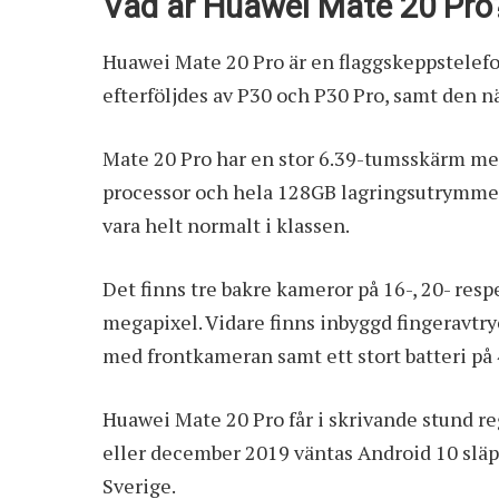
Vad är Huawei Mate 20 Pro
Huawei Mate 20 Pro är en flaggskeppstelef
efterföljdes av P30 och P30 Pro, samt den nä
Mate 20 Pro har en stor 6.39-tumsskärm med
processor och hela 128GB lagringsutrymme. 
vara helt normalt i klassen.
Det finns tre bakre kameror på 16-, 20- res
megapixel. Vidare finns inbyggd fingeravtr
med frontkameran samt ett stort batteri på
Huawei Mate 20 Pro får i skrivande stund r
eller december 2019 väntas Android 10 släp
Sverige.