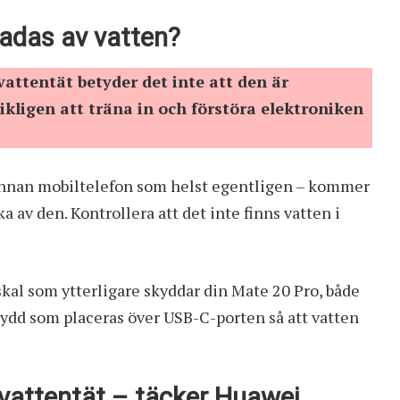
adas av vatten?
vattentät betyder det inte att den är
kligen att träna in och förstöra elektroniken
annan mobiltelefon som helst egentligen – kommer
 av den. Kontrollera att det inte finns vatten i
kal som ytterligare skyddar din Mate 20 Pro, både
kydd som placeras över USB-C-porten så att vatten
vattentät – täcker Huawei