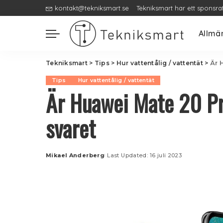
kontakt@tekniksmart.se
Tekniksmart har ett sponsra
Allmä
Tekniksmart
>
Tips
>
Hur vattentålig / vattentät
>
Är 
Tips
Hur vattentålig / vattentät
Är Huawei Mate 20 Pr
svaret
Mikael Anderberg
Last Updated: 16 juli 2023
Posted
by