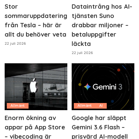
Stor
Dataintrång hos AI-
sommaruppdatering
tjänsten Suno
från Tesla – här är
drabbar miljoner –
allt du behöver veta
betaluppgifter
läckta
22 juli 2026
22 juli 2026
Allmänt
Allmänt
AI
Enorm ökning av
Google har släppt
appar på App Store
Gemini 3.6 Flash –
– vibecoding är
prisvärd AI-modell