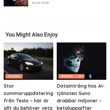
26 juli 2026
You Might Also Enjoy
Allmänt
Allmänt
AI
Stor
Dataintrång hos AI-
sommaruppdatering
tjänsten Suno
från Tesla – här är
drabbar miljoner –
allt du behöver veta
betaluppgifter