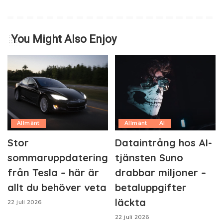
You Might Also Enjoy
Allmänt
Allmänt
AI
Stor
Dataintrång hos AI-
sommaruppdatering
tjänsten Suno
från Tesla – här är
drabbar miljoner –
allt du behöver veta
betaluppgifter
läckta
22 juli 2026
22 juli 2026