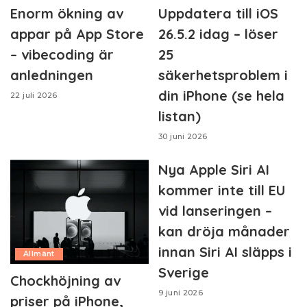
Enorm ökning av
Uppdatera till iOS
appar på App Store
26.5.2 idag – löser
– vibecoding är
25
anledningen
säkerhetsproblem i
din iPhone (se hela
22 juli 2026
listan)
30 juni 2026
Nya Apple Siri AI
kommer inte till EU
vid lanseringen –
kan dröja månader
innan Siri AI släpps i
Allmänt
Sverige
Chockhöjning av
9 juni 2026
priser på iPhone,