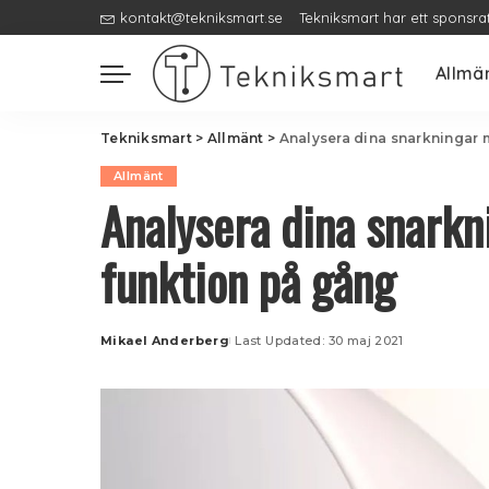
kontakt@tekniksmart.se
Tekniksmart har ett sponsra
Allmä
Tekniksmart
>
Allmänt
>
Analysera dina snarkningar m
Allmänt
Analysera dina snarkn
funktion på gång
Mikael Anderberg
Last Updated: 30 maj 2021
Posted
by