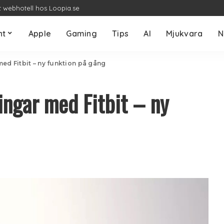
t webhotell hos Loopia.se
nt
Apple
Gaming
Tips
AI
Mjukvara
N
ed Fitbit – ny funktion på gång
ingar med Fitbit – ny