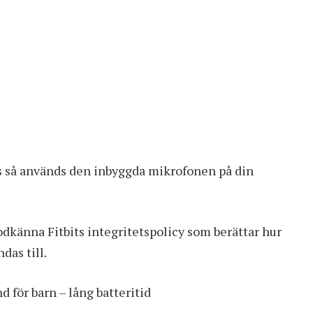
as så används den inbyggda mikrofonen på din
känna Fitbits integritetspolicy som berättar hur
das till.
d för barn – lång batteritid