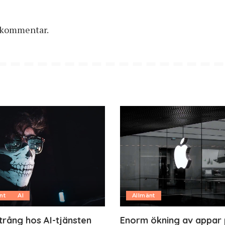
n kommentar.
nt
AI
Allmänt
trång hos AI-tjänsten
Enorm ökning av appar