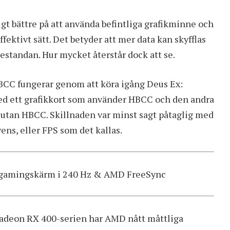
gt bättre på att använda befintliga grafikminne och
ektivt sätt. Det betyder att mer data kan skyfflas
restandan. Hur mycket återstår dock att se.
BCC fungerar genom att köra igång Deus Ex:
ed ett grafikkort som använder HBCC och den andra
, utan HBCC. Skillnaden var minst sagt påtaglig med
ens, eller FPS som det kallas.
gamingskärm i 240 Hz & AMD FreeSync
 Radeon RX 400-serien har AMD nått måttliga