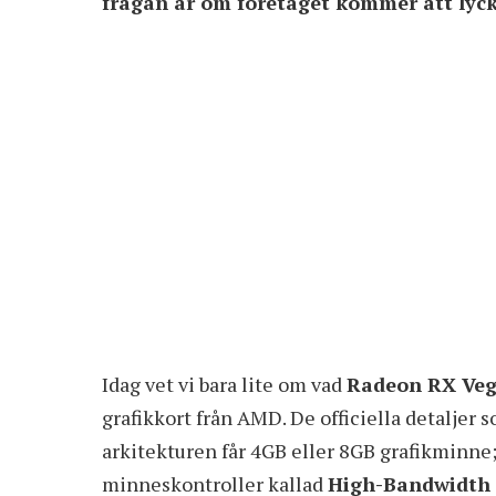
frågan är om företaget kommer att lyck
Idag vet vi bara lite om vad
Radeon RX Ve
grafikkort från AMD. De officiella detaljer 
arkitekturen får 4GB eller 8GB grafikminne;
minneskontroller kallad
High-Bandwidth 