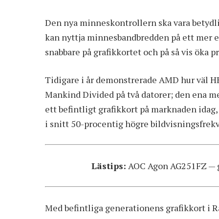
Den nya minneskontrollern ska vara betydli
kan nyttja minnesbandbredden på ett mer eff
snabbare på grafikkortet och på så vis öka p
Tidigare i år demonstrerade AMD hur väl H
Mankind Divided på två datorer; den ena m
ett befintligt grafikkort på marknaden idag
i snitt 50-procentig högre bildvisningsfrekv
Lästips:
AOC Agon AG251FZ — 
Med befintliga generationens grafikkort i