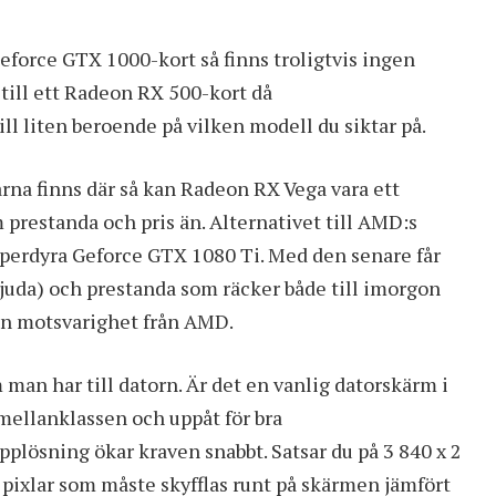
eforce GTX 1000-kort så finns troligtvis ingen
 till ett Radeon RX 500-kort då
ll liten beroende på vilken modell du siktar på.
rna finns där så kan Radeon RX Vega vara ett
 prestanda och pris än. Alternativet till AMD:s
superdyra Geforce GTX 1080 Ti. Med den senare får
bjuda) och prestanda som räcker både till imorgon
an motsvarighet från AMD.
man har till datorn. Är det en vanlig datorskärm i
i mellanklassen och uppåt för bra
plösning ökar kraven snabbt. Satsar du på 3 840 x 2
 pixlar som måste skyfflas runt på skärmen jämfört