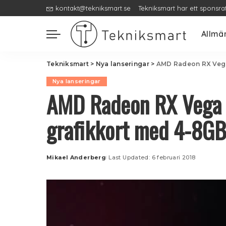
kontakt@tekniksmart.se
Tekniksmart har ett sponsra
Allmä
Tekniksmart
>
Nya lanseringar
>
AMD Radeon RX Vega
Nya lanseringar
AMD Radeon RX Vega 
grafikkort med 4-8GB
Mikael Anderberg
Last Updated: 6 februari 2018
Posted
by