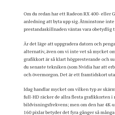
Om du redan har ett Radeon RX 400- eller G
anledning att byta upp sig. Åtminstone inte
prestandaskillnaden väntas vara obetydlig ti
Är det läge att uppgradera datorn och penga
alternativ, även om vi inte vet så mycket om
grafikkort är så klart högpresterande och 
du senaste tekniken (som Nvidia har att er
och övermorgon. Det är ett framtidskort ut
Idag handlar mycket om vilken typ av skärm 
full-HD räcker de allra flesta grafikkorten 
bildvisningsfrekvens; men om den har 4K-up
160 pixlar betyder det fyra gånger så många