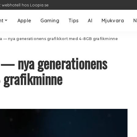
t webhotell hos Loopia.se
nt
Apple
Gaming
Tips
AI
Mjukvara
N
 — nya generationens grafikkort med 4-8GB grafikminne
— nya generationens
 grafikminne