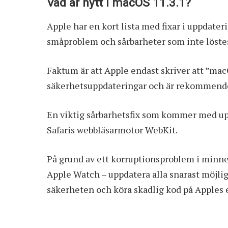
Vad är nytt i macOS 11.3.1?
Apple har en kort lista med fixar i uppdater
småproblem och sårbarheter som inte löste
Faktum är att Apple endast skriver att ”macO
säkerhetsuppdateringar och är rekommender
En viktig sårbarhetsfix som kommer med upp
Safaris webbläsarmotor WebKit.
På grund av ett korruptionsproblem i minne
Apple Watch – uppdatera alla snarast möjlig
säkerheten och köra skadlig kod på Apples 