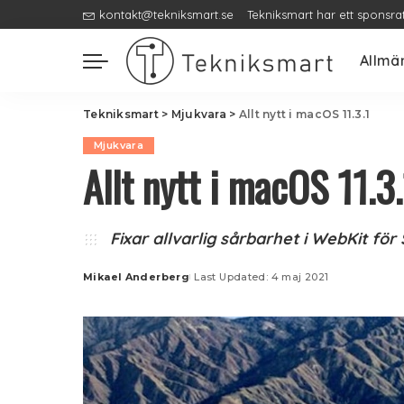
kontakt@tekniksmart.se
Tekniksmart har ett sponsra
Allmä
Tekniksmart
>
Mjukvara
>
Allt nytt i macOS 11.3.1
Mjukvara
Allt nytt i macOS 11.3.
Fixar allvarlig sårbarhet i WebKit för 
Mikael Anderberg
Last Updated: 4 maj 2021
Posted
by