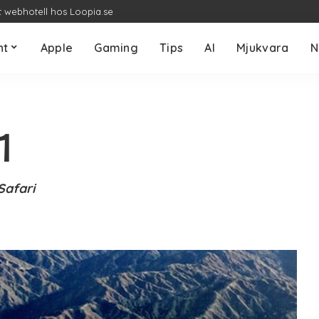
t webhotell hos Loopia.se
nt
Apple
Gaming
Tips
AI
Mjukvara
N
1
Safari