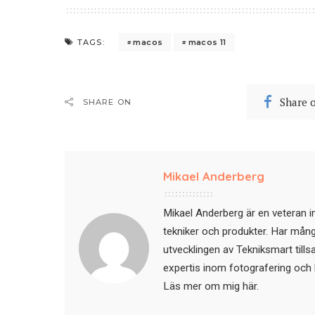
macos
macos 11
TAGS:
Share 
SHARE ON
Mikael Anderberg
Mikael Anderberg är en veteran i
tekniker och produkter. Har mångår
utvecklingen av Tekniksmart till
expertis inom fotografering och 
Läs mer om mig här
.