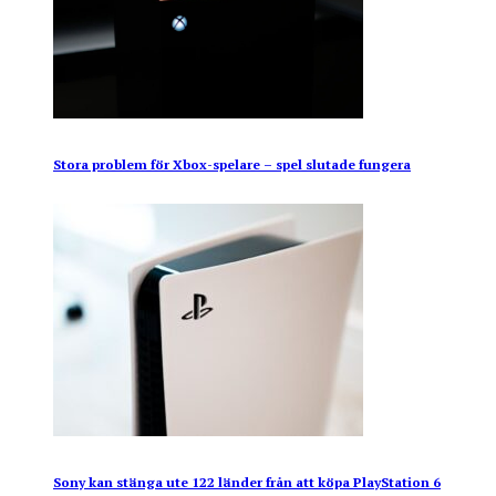
Stora problem för Xbox-spelare – spel slutade fungera
Sony kan stänga ute 122 länder från att köpa PlayStation 6