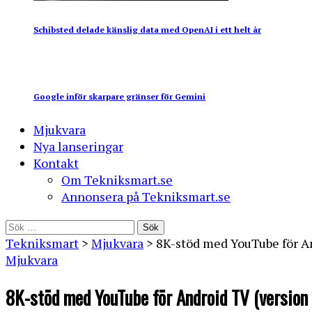
Schibsted delade känslig data med OpenAI i ett helt år
Google inför skarpare gränser för Gemini
Mjukvara
Nya lanseringar
Kontakt
Om Tekniksmart.se
Annonsera på Tekniksmart.se
Sök
efter:
Tekniksmart
>
Mjukvara
>
8K-stöd med YouTube för An
Mjukvara
8K-stöd med YouTube för Android TV (version