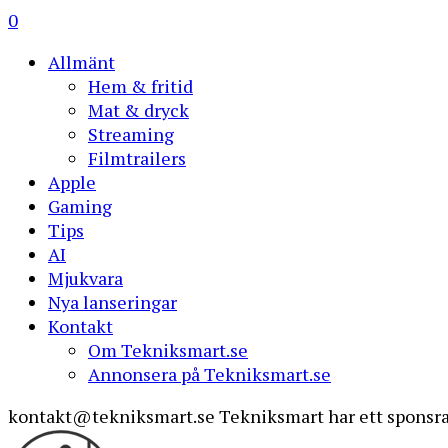
0
Allmänt
Hem & fritid
Mat & dryck
Streaming
Filmtrailers
Apple
Gaming
Tips
AI
Mjukvara
Nya lanseringar
Kontakt
Om Tekniksmart.se
Annonsera på Tekniksmart.se
kontakt@tekniksmart.se
Tekniksmart har ett sponsra