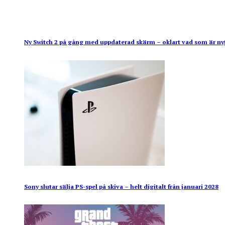
Ny Switch 2 på gång med uppdaterad skärm – oklart vad som är ny
Sony slutar sälja PS-spel på skiva – helt digitalt från januari 2028