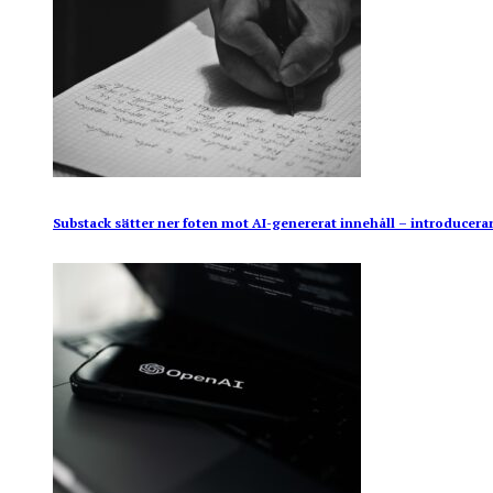
Substack sätter ner foten mot AI-genererat innehåll – introducerar