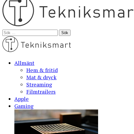
Sök
efter:
Allmänt
Hem & fritid
Mat & dryck
Streaming
Filmtrailers
Apple
Gaming