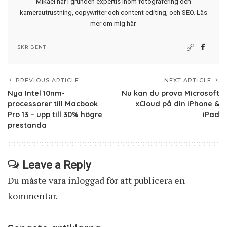
Mikael har i grunden expertis inom fotografering och
kamerautrustning, copywriter och content editing, och SEO.
Läs
mer om mig här
.
SKRIBENT
PREVIOUS ARTICLE
NEXT ARTICLE
Nya Intel 10nm-
Nu kan du prova Microsoft
processorer till Macbook
xCloud på din iPhone &
Pro 13 – upp till 30% högre
iPad
prestanda
Leave a Reply
Du måste vara
inloggad
för att publicera en
kommentar.