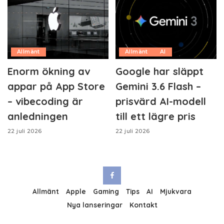
Allmänt
Allmänt
AI
Enorm ökning av
Google har släppt
appar på App Store
Gemini 3.6 Flash –
– vibecoding är
prisvärd AI-modell
anledningen
till ett lägre pris
22 juli 2026
22 juli 2026
Allmänt
Apple
Gaming
Tips
AI
Mjukvara
Nya lanseringar
Kontakt