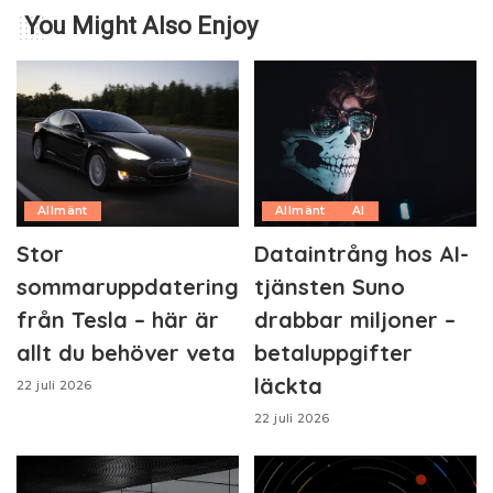
You Might Also Enjoy
Allmänt
Allmänt
AI
Stor
Dataintrång hos AI-
sommaruppdatering
tjänsten Suno
från Tesla – här är
drabbar miljoner –
allt du behöver veta
betaluppgifter
läckta
22 juli 2026
22 juli 2026