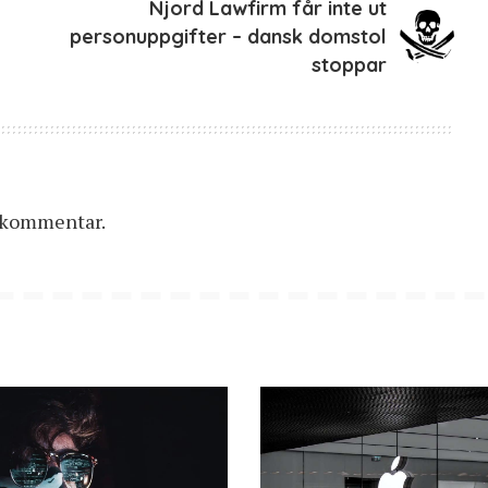
Njord Lawfirm får inte ut
personuppgifter – dansk domstol
stoppar
n kommentar.