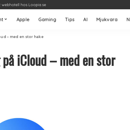
t webhotell hos Loopia.se
nt
Apple
Gaming
Tips
AI
Mjukvara
N
oud – med en stor hake
 på iCloud – med en stor