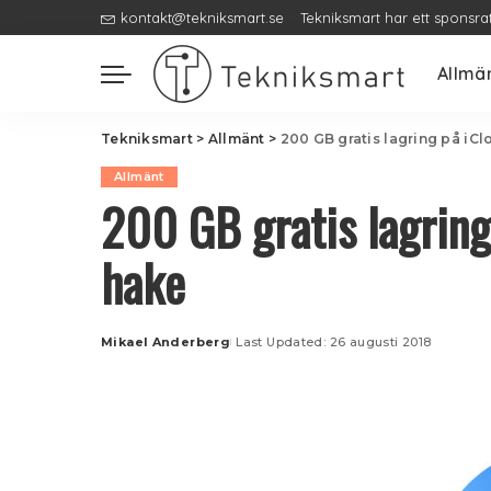
kontakt@tekniksmart.se
Tekniksmart har ett sponsra
Allmä
Tekniksmart
>
Allmänt
>
200 GB gratis lagring på iCl
Allmänt
200 GB gratis lagring
hake
Mikael Anderberg
Last Updated: 26 augusti 2018
Posted
by