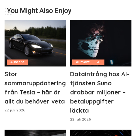
You Might Also Enjoy
Allmänt
Allmänt
AI
Stor
Dataintrång hos AI-
sommaruppdatering
tjänsten Suno
från Tesla – här är
drabbar miljoner –
allt du behöver veta
betaluppgifter
läckta
22 juli 2026
22 juli 2026