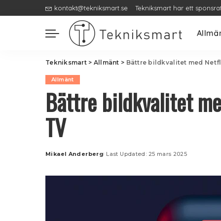
kontakt@tekniksmart.se
Tekniksmart har ett sponsra
Allmä
Tekniksmart
>
Allmänt
>
Bättre bildkvalitet med Net
Allmänt
Bättre bildkvalitet m
TV
Mikael Anderberg
Last Updated: 25 mars 2025
Posted
by