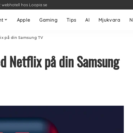
t webhotell hos Loopia.se
nt
Apple
Gaming
Tips
AI
Mjukvara
N
flix på din Samsung TV
ed Netflix på din Samsung