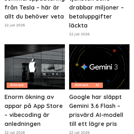
från Tesla – här är
drabbar miljoner –
allt du behöver veta
betaluppgifter
läckta
22 juli 2026
22 juli 2026
Allmänt
Allmänt
AI
Enorm ökning av
Google har släppt
appar på App Store
Gemini 3.6 Flash –
– vibecoding är
prisvärd AI-modell
anledningen
till ett lägre pris
22 juli 2026
22 juli 2026