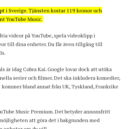
 i Sverige. Tjänsten kostar 119 kronor och
amt YouTube Music.
fria videor på
YouTube
, spela videoklipp i
till dina enheter. Du får även tillgång till
ls.
s är idag Cobra Kai. Google lovar dock att utöka
nella serier och filmer. Det ska inkludera komedier,
et kommer bland annat från UK, Tyskland, Frankrike
uTube Music Premium. Det betyder annonsfritt
möjligheten att göra det i bakgrunden med
na enheter om du vill.