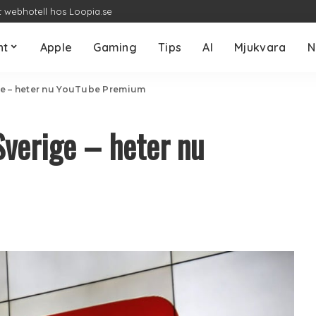
t webhotell hos Loopia.se
nt
Apple
Gaming
Tips
AI
Mjukvara
N
ge – heter nu YouTube Premium
Sverige – heter nu