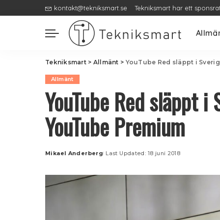
kontakt@tekniksmart.se
Tekniksmart har ett sponsra
Allmä
Tekniksmart
>
Allmänt
>
YouTube Red släppt i Sveri
Allmänt
YouTube Red släppt i 
YouTube Premium
Mikael Anderberg
Last Updated: 18 juni 2018
Posted
by