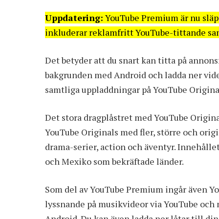
Uppdatering:
YouTube Premium är nu släppt
inkluderar reklamfritt YouTube-tittande s
Det betyder att du snart kan titta på annons
bakgrunden med Android och ladda ner videor 
samtliga uppladdningar på YouTube Origina
Det stora dragplåstret med YouTube Original
YouTube Originals med fler, större och origi
drama-serier, action och äventyr. Innehåll
och Mexiko som bekräftade länder.
Som del av YouTube Premium ingår även Yo
lyssnande på musikvideor via YouTube och 
Android. Du kan även ladda ner låtar till di