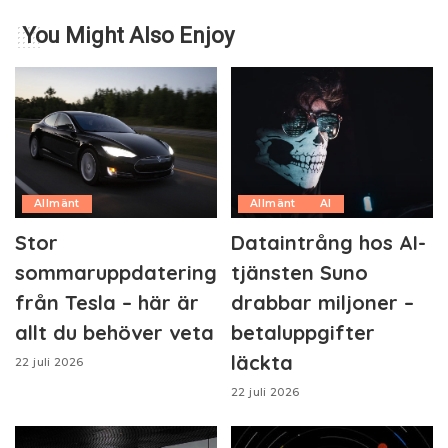
You Might Also Enjoy
Allmänt
Allmänt
AI
Stor
Dataintrång hos AI-
sommaruppdatering
tjänsten Suno
från Tesla – här är
drabbar miljoner –
allt du behöver veta
betaluppgifter
läckta
22 juli 2026
22 juli 2026