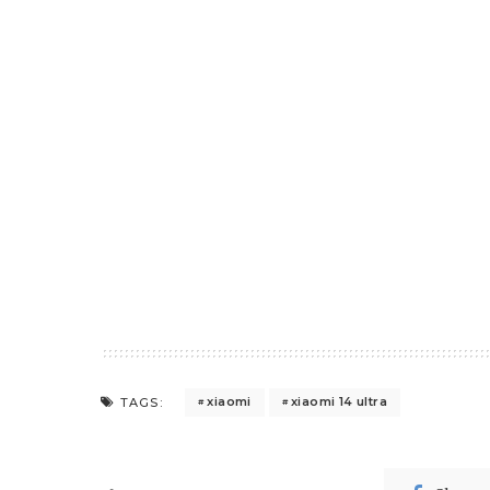
xiaomi
xiaomi 14 ultra
TAGS: