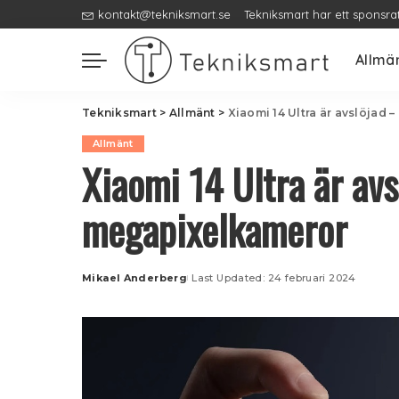
kontakt@tekniksmart.se
Tekniksmart har ett sponsra
Allmä
Tekniksmart
>
Allmänt
>
Xiaomi 14 Ultra är avslöjad 
Allmänt
Xiaomi 14 Ultra är avs
megapixelkameror
Mikael Anderberg
Last Updated: 24 februari 2024
Posted
by