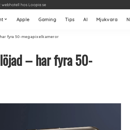
t webhotell hos Loopia.se
nt
Apple
Gaming
Tips
AI
Mjukvara
N
– har fyra 50-megapixelkameror
löjad – har fyra 50-