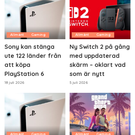
Allmänt
Gaming
Allmänt
Gaming
Sony kan stänga
Ny Switch 2 på gång
ute 122 länder från
med uppdaterad
att köpa
skärm – oklart vad
PlayStation 6
som är nytt
18 juli 2026
5 juli 2026
Allmänt
Gaming
Allmänt
Gaming