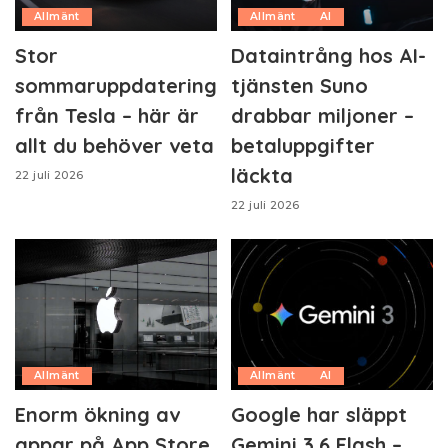
Allmänt
Allmänt
AI
Stor
Dataintrång hos AI-
sommaruppdatering
tjänsten Suno
från Tesla – här är
drabbar miljoner –
allt du behöver veta
betaluppgifter
läckta
22 juli 2026
22 juli 2026
Allmänt
Allmänt
AI
Enorm ökning av
Google har släppt
appar på App Store
Gemini 3.6 Flash –