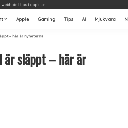
t webhotell hos Loopia.se
nt
Apple
Gaming
Tips
AI
Mjukvara
N
släppt – här är nyheterna
d är släppt – här är