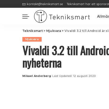
kontakt@tekniksmart.se
Tekniksmart har ett sponsra
Allmä
Tekniksmart
>
Mjukvara
>
Vivaldi 3.2 till Android är 
Mjukvara
Vivaldi 3.2 till Androi
nyheterna
Mikael Anderberg
Last Updated: 12 augusti 2020
Posted
by