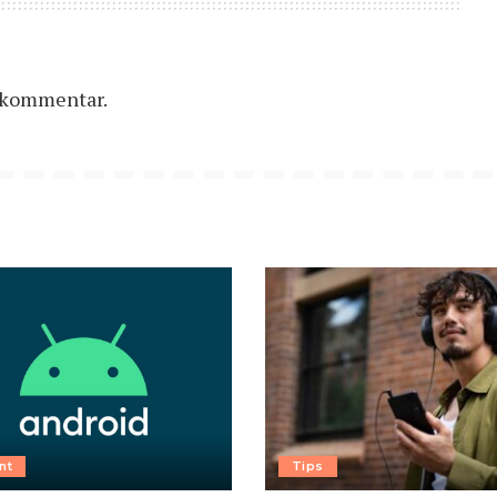
n kommentar.
nt
Tips