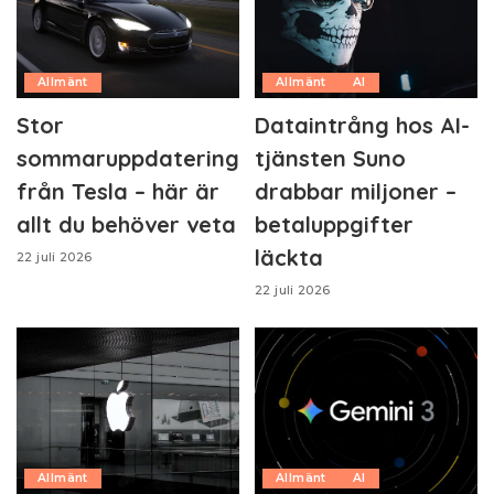
Allmänt
Allmänt
AI
Stor
Dataintrång hos AI-
sommaruppdatering
tjänsten Suno
från Tesla – här är
drabbar miljoner –
allt du behöver veta
betaluppgifter
läckta
22 juli 2026
22 juli 2026
Allmänt
Allmänt
AI