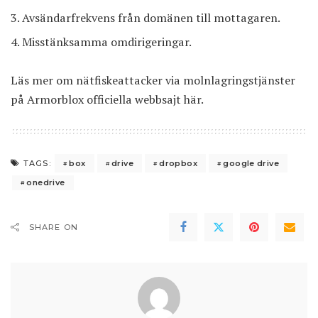
Avsändarfrekvens från domänen till mottagaren.
Misstänksamma omdirigeringar.
Läs mer om nätfiskeattacker via molnlagringstjänster
på Armorblox officiella webbsajt
här
.
box
drive
dropbox
google drive
TAGS:
onedrive
SHARE ON