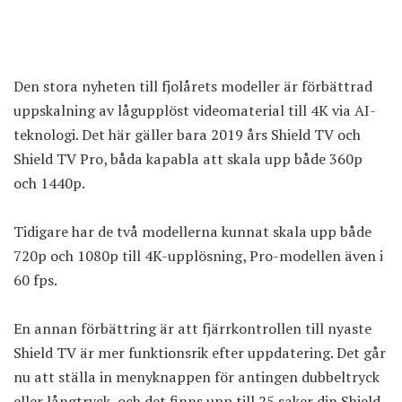
Den stora nyheten till fjolårets modeller är förbättrad
uppskalning av lågupplöst videomaterial till 4K via AI-
teknologi. Det här gäller bara 2019 års Shield TV och
Shield TV Pro, båda kapabla att skala upp både 360p
och 1440p.
Tidigare har de två modellerna kunnat skala upp både
720p och 1080p till 4K-upplösning, Pro-modellen även i
60 fps.
En annan förbättring är att fjärrkontrollen till nyaste
Shield TV är mer funktionsrik efter uppdatering. Det går
nu att ställa in menyknappen för antingen dubbeltryck
eller långtryck, och det finns upp till 25 saker din Shield