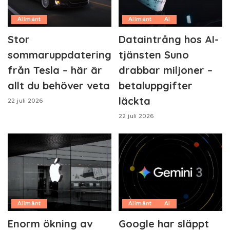
Allmänt
Allmänt
AI
Stor
Dataintrång hos AI-
sommaruppdatering
tjänsten Suno
från Tesla – här är
drabbar miljoner –
allt du behöver veta
betaluppgifter
läckta
22 juli 2026
22 juli 2026
Allmänt
Allmänt
AI
Enorm ökning av
Google har släppt