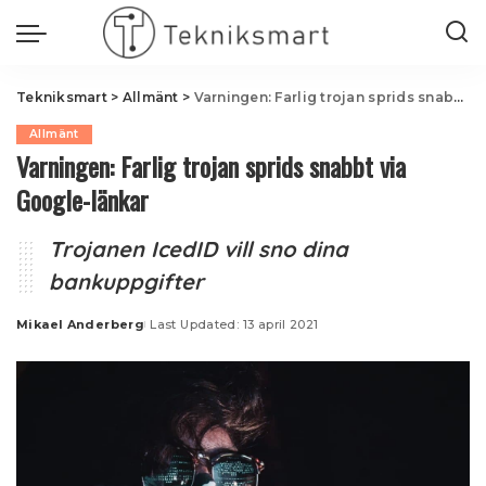
Tekniksmart
>
Allmänt
>
Varningen: Farlig trojan sprids snabbt via Google-länkar
Allmänt
Varningen: Farlig trojan sprids snabbt via
Google-länkar
Trojanen IcedID vill sno dina
bankuppgifter
Mikael Anderberg
Last Updated: 13 april 2021
Posted
by