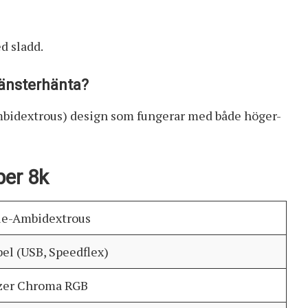
d sladd.
vänsterhänta?
mbidextrous) design som fungerar med både höger-
per 8k
ue-Ambidextrous
el (USB, Speedflex)
zer Chroma RGB