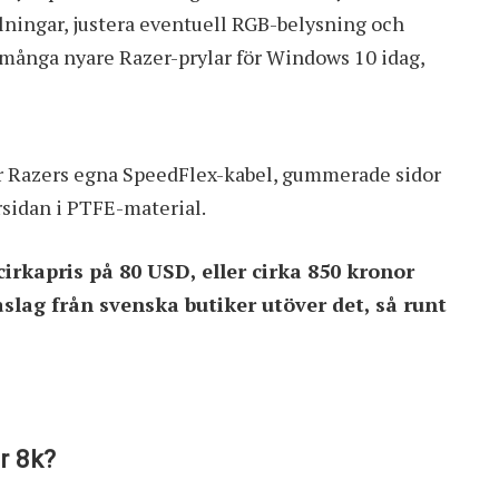
lningar, justera eventuell RGB-belysning och
många nyare Razer-prylar för Windows 10 idag,
ar Razers egna SpeedFlex-kabel, gummerade sidor
rsidan i PTFE-material.
cirkapris på 80 USD
, eller cirka 850 kronor
lag från svenska butiker utöver det, så runt
r 8k?