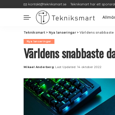
kontakt@tekniksmart.se
Tekniksmart har ett sponsra
Allmä
Tekniksmart
>
Nya lanseringar
>
Världens snabbaste 
Nya lanseringar
Världens snabbaste d
Mikael Anderberg
Last Updated: 14 oktober 2022
Posted
by