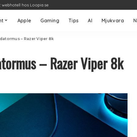
t webhotell hos Loopia.se
nt
Apple
Gaming
Tips
AI
Mjukvara
N
datormus – Razer Viper 8k
atormus – Razer Viper 8k