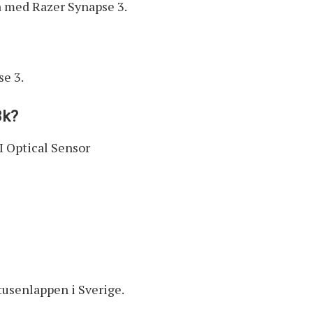
a med Razer Synapse 3.
se 3.
8k?
 Optical Sensor
tusenlappen i Sverige.