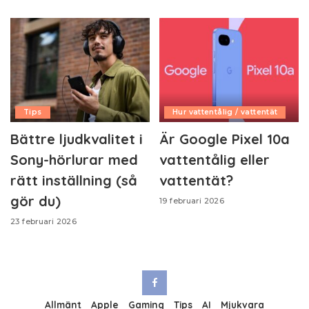
Tips
Hur vattentålig / vattentät
Bättre ljudkvalitet i
Är Google Pixel 10a
Sony-hörlurar med
vattentålig eller
rätt inställning (så
vattentät?
gör du)
19 februari 2026
23 februari 2026
Allmänt
Apple
Gaming
Tips
AI
Mjukvara