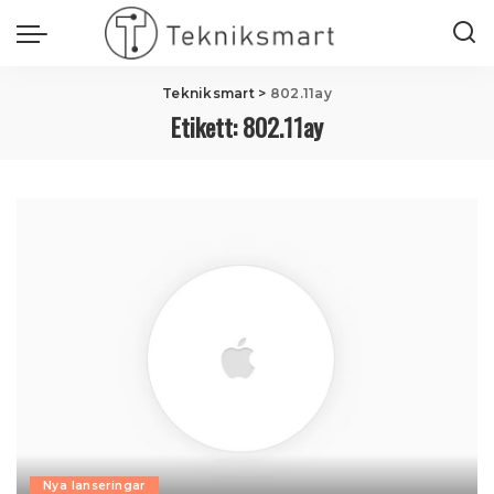
Tekniksmart
>
802.11ay
Etikett:
802.11ay
Nya lanseringar