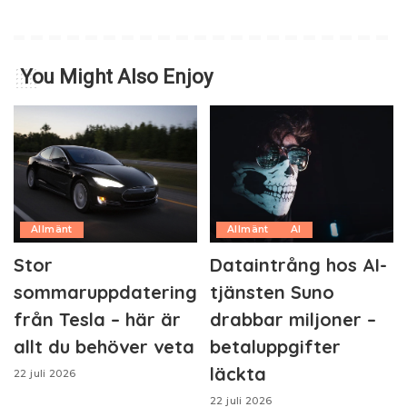
You Might Also Enjoy
Allmänt
Allmänt
AI
Stor
Dataintrång hos AI-
sommaruppdatering
tjänsten Suno
från Tesla – här är
drabbar miljoner –
allt du behöver veta
betaluppgifter
läckta
22 juli 2026
22 juli 2026