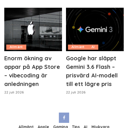
Allmänt
Allmänt
AI
Enorm ökning av
Google har släppt
appar på App Store
Gemini 3.6 Flash –
– vibecoding är
prisvärd AI-modell
anledningen
till ett lägre pris
22 juli 2026
22 juli 2026
Allmänt
Apple
Gaming
Tips
AI
Mjukvara