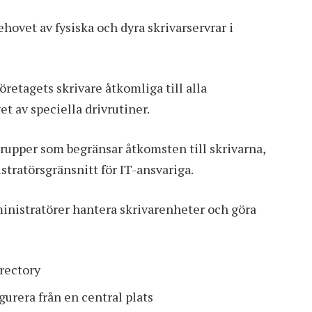
hovet av fysiska och dyra skrivarservrar i
retagets skrivare åtkomliga till alla
t av speciella drivrutiner.
grupper som begränsar åtkomsten till skrivarna,
stratörsgränsnitt för IT-ansvariga.
inistratörer hantera skrivarenheter och göra
irectory
urera från en central plats