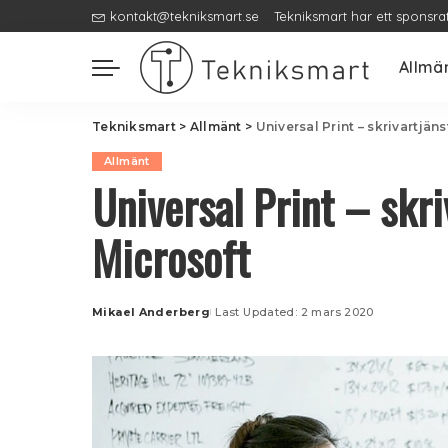
kontakt@tekniksmart.se
Tekniksmart har ett sponsra
Allmä
Tekniksmart
>
Allmänt
>
Universal Print – skrivartjäns
Allmänt
Universal Print – skri
Microsoft
Mikael Anderberg
Last Updated: 2 mars 2020
Posted
by