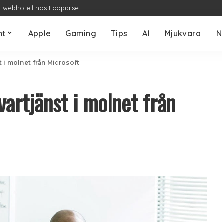
t webhotell hos Loopia.se
nt
Apple
Gaming
Tips
AI
Mjukvara
N
t i molnet från Microsoft
vartjänst i molnet från