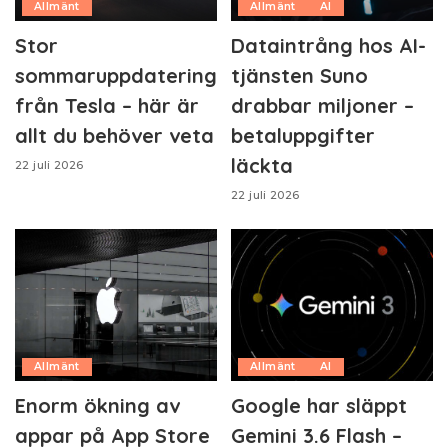
Allmänt
Allmänt
AI
Stor
Dataintrång hos AI-
sommaruppdatering
tjänsten Suno
från Tesla – här är
drabbar miljoner –
allt du behöver veta
betaluppgifter
läckta
22 juli 2026
22 juli 2026
Allmänt
Allmänt
AI
Enorm ökning av
Google har släppt
appar på App Store
Gemini 3.6 Flash –