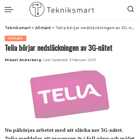
Tekniksmart
>
Allmänt
>
Telia börjar nedsläckningen av 3G-nätet
Allmänt
Telia börjar nedsläckningen av 3G-nätet
Mikael Anderberg
Last Updated: 5 februari 2021
Posted
by
Nu påbörjas arbetet med att släcka ner 3G-nätet.
Telia meddelar att processen är i full gång och målet