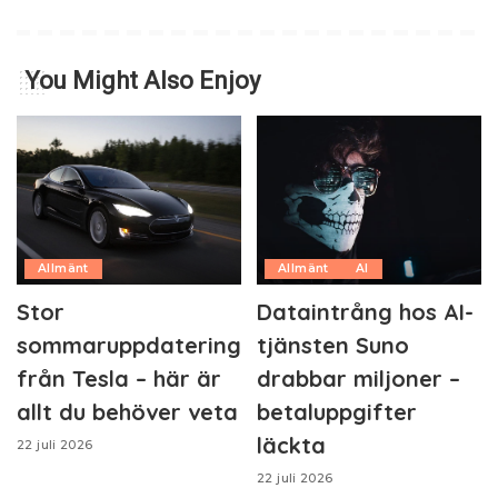
You Might Also Enjoy
Allmänt
Allmänt
AI
Stor
Dataintrång hos AI-
sommaruppdatering
tjänsten Suno
från Tesla – här är
drabbar miljoner –
allt du behöver veta
betaluppgifter
läckta
22 juli 2026
22 juli 2026