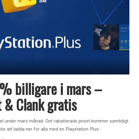
5% billigare i mars –
 & Clank gratis
del under mars månad. Det rabatterade priset kommer samtidigt
s att ladda ner för alla med en Playstation Plus-
5
...