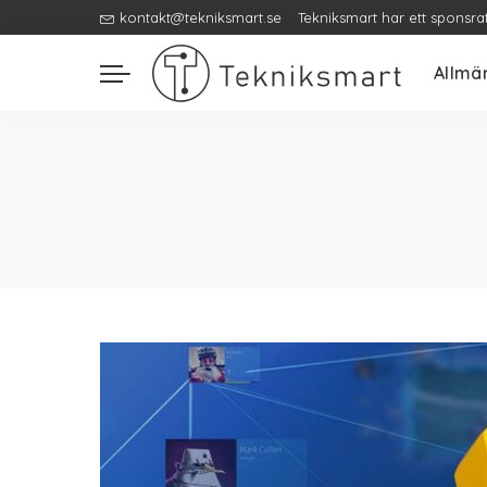
kontakt@tekniksmart.se
Tekniksmart har ett sponsra
Allmä