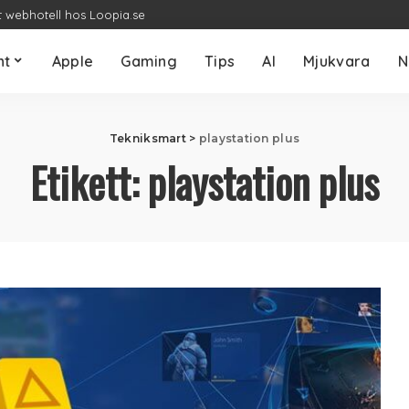
t webhotell hos Loopia.se
nt
Apple
Gaming
Tips
AI
Mjukvara
N
Tekniksmart
>
playstation plus
Etikett:
playstation plus