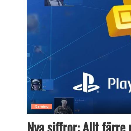
Gaming
Nya siffror: Allt färr