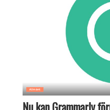
Allmänt
Nu kan Grammarly föru