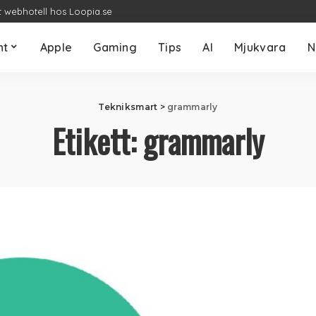
t webhotell hos Loopia.se
nt
Apple
Gaming
Tips
AI
Mjukvara
N
Tekniksmart
>
grammarly
Etikett:
grammarly