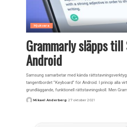
Mjukvara
Grammarly släpps til
Android
Samsung samarbetar med kända rättstavningsverktyget 
tangentbordet ”Keyboard” för Android. I princip alla v
grundläggande, funktionell rättstavningskoll. Men Gramm
Mikael Anderberg
27 oktober 2021
Posted
by