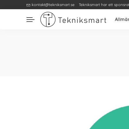
kontakt@tekniksmart.se
Tekniksmart har ett sponsra
Allmä