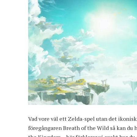
Vad vore väl ett Zelda-spel utan det ikonis
föregångaren Breath of the Wild så kan du h
the Kingdom – här förklarar vi exakt hur du 