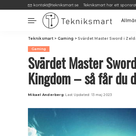
kontakt@tekniksmart.se
Tekniksmart har ett sponsra
Allmä
Tekniksmart
>
Gaming
>
Svärdet Master Sword i Zelda
Gaming
Svärdet Master Sword 
Kingdom – så får du 
Mikael Anderberg
Last Updated: 13 maj 2023
Posted
by