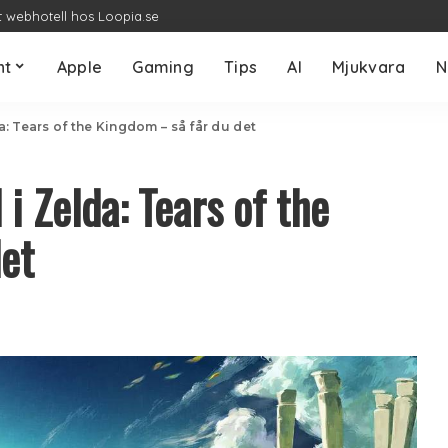
t webhotell hos Loopia.se
nt
Apple
Gaming
Tips
AI
Mjukvara
N
: Tears of the Kingdom – så får du det
i Zelda: Tears of the
det