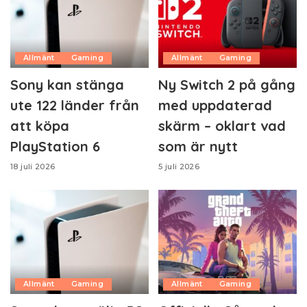
Allmänt
Gaming
Allmänt
Gaming
Sony kan stänga
Ny Switch 2 på gång
ute 122 länder från
med uppdaterad
att köpa
skärm – oklart vad
PlayStation 6
som är nytt
18 juli 2026
5 juli 2026
Allmänt
Gaming
Allmänt
Gaming