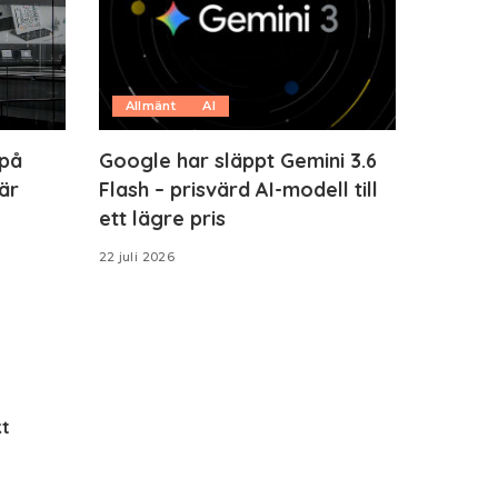
Allmänt
AI
 på
Google har släppt Gemini 3.6
är
Flash – prisvärd AI-modell till
ett lägre pris
22 juli 2026
t