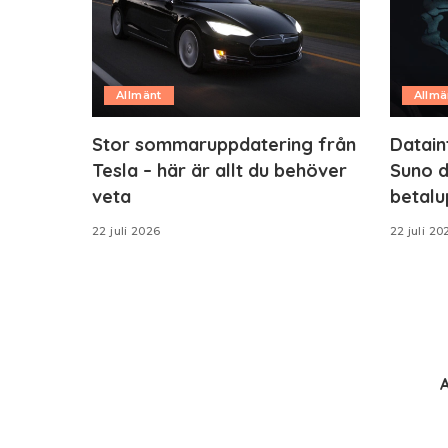
Allmänt
Allmä
Stor sommaruppdatering från
Datain
Tesla – här är allt du behöver
Suno d
veta
betalu
22 juli 2026
22 juli 20
A