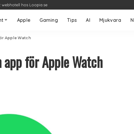
t webhotell hos Loopia.se
nt
Apple
Gaming
Tips
AI
Mjukvara
N
för Apple Watch
n app för Apple Watch