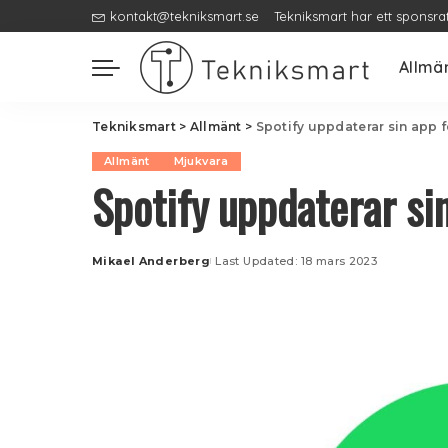
kontakt@tekniksmart.se
Tekniksmart har ett sponsra
Allmä
Tekniksmart
>
Allmänt
>
Spotify uppdaterar sin app 
Allmänt
Mjukvara
Spotify uppdaterar si
Mikael Anderberg
Last Updated: 18 mars 2023
Posted
by