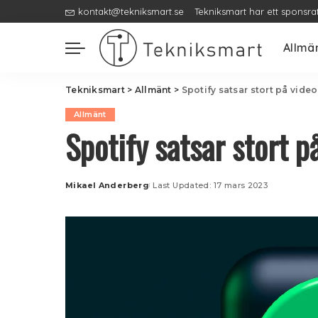
kontakt@tekniksmart.se
Tekniksmart har ett sponsra
Allmä
Tekniksmart
>
Allmänt
>
Spotify satsar stort på video
Allmänt
Spotify satsar stort p
Mikael Anderberg
Last Updated: 17 mars 2023
Posted
by