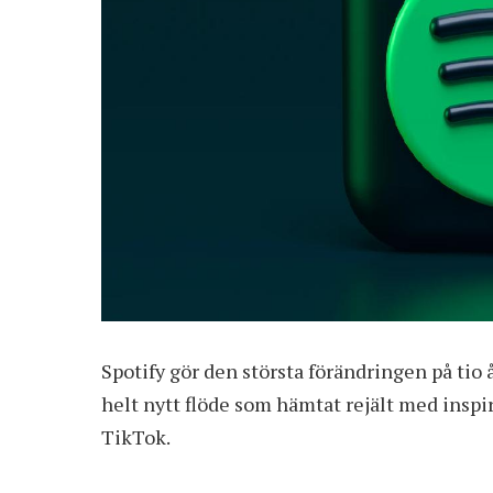
Spotify gör den största förändringen på tio 
helt nytt flöde som hämtat rejält med inspi
TikTok.