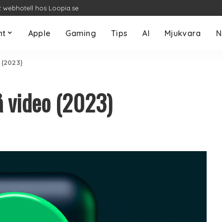
t webhotell hos Loopia.se
nt
Apple
Gaming
Tips
AI
Mjukvara
N
 (2023)
å video (2023)