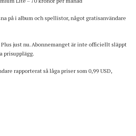
mium Lite – 70 kronor per månad
ssna på i album och spellistor, något gratisanvändare
Plus just nu. Abonnemanget är inte officiellt släppt
ka prisupplägg.
dare rapporterat så låga priser som 0,99 USD,