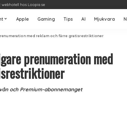
t webhotell hos Loopia.se
nt
Apple
Gaming
Tips
AI
Mjukvara
N
 prenumeration med reklam och färre gratisrestriktioner
lligare prenumeration med
isrestriktioner
snivån och Premium-abonnemanget