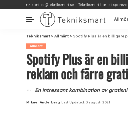
kontakt@tekniksmart.se
Tekniksmart har ett sponsra
Allmä
Tekniksmart
>
Allmänt
>
Spotify Plus är en billigare
Allmänt
Spotify Plus är en bi
reklam och färre grat
En intressant kombination av grati
Mikael Anderberg
Last Updated: 3 augusti 2021
Posted
by