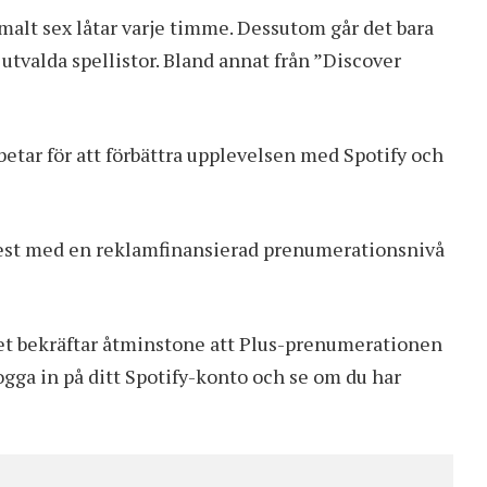
alt sex låtar varje timme. Dessutom går det bara
5 utvalda spellistor. Bland annat från ”Discover
arbetar för att förbättra upplevelsen med Spotify och
t test med en reklamfinansierad prenumerationsnivå
get bekräftar åtminstone att Plus-prenumerationen
logga in på ditt Spotify-konto och se om du har