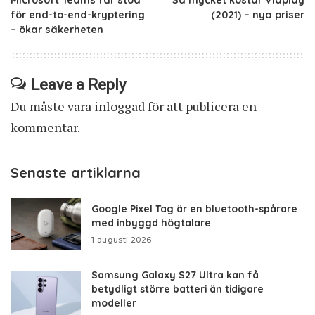
Microsoft Teams får stöd
Så mycket kostar Viaplay
för end-to-end-kryptering
(2021) – nya priser
– ökar säkerheten
Leave a Reply
Du måste vara
inloggad
för att publicera en
kommentar.
Senaste artiklarna
Google Pixel Tag är en bluetooth-spårare
med inbyggd högtalare
1 augusti 2026
Samsung Galaxy S27 Ultra kan få
betydligt större batteri än tidigare
modeller