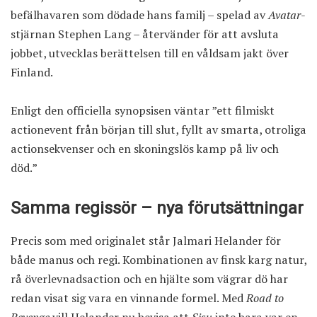
befälhavaren som dödade hans familj – spelad av
Avatar
-
stjärnan Stephen Lang – återvänder för att avsluta
jobbet, utvecklas berättelsen till en våldsam jakt över
Finland.
Enligt den officiella synopsisen väntar ”ett filmiskt
actionevent från början till slut, fyllt av smarta, otroliga
actionsekvenser och en skoningslös kamp på liv och
död.”
Samma regissör – nya förutsättningar
Precis som med originalet står Jalmari Helander för
både manus och regi. Kombinationen av finsk karg natur,
rå överlevnadsaction och en hjälte som vägrar dö har
redan visat sig vara en vinnande formel. Med
Road to
Revenge
vill Helander nu bevisa att
Sisu
inte bara var en