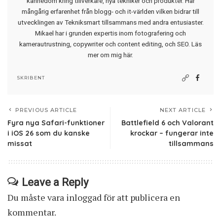
kännedom kring tillverkare, nya tekniker och produkter. Har
mångårig erfarenhet från blogg- och it-världen vilken bidrar till
utvecklingen av Tekniksmart tillsammans med andra entusiaster.
Mikael har i grunden expertis inom fotografering och
kamerautrustning, copywriter och content editing, och SEO.
Läs
mer om mig här
.
SKRIBENT
PREVIOUS ARTICLE
NEXT ARTICLE
Fyra nya Safari-funktioner
Battlefield 6 och Valorant
i iOS 26 som du kanske
krockar – fungerar inte
missat
tillsammans
Leave a Reply
Du måste vara
inloggad
för att publicera en
kommentar.