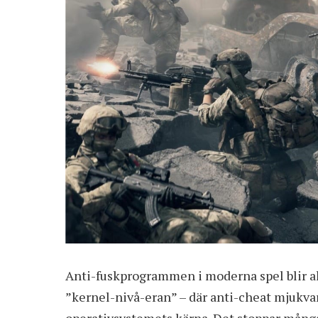
Anti-fuskprogrammen i moderna spel blir all
”kernel-nivå-eran” – där anti-cheat mjukva
operativsystemets kärna. Det stoppar många 