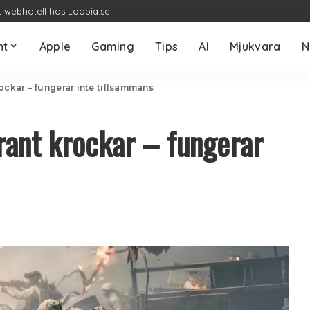
t webhotell hos Loopia.se
nt
Apple
Gaming
Tips
AI
Mjukvara
N
rockar – fungerar inte tillsammans
orant krockar – fungerar