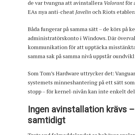
de var tvungna att avinstallera
Valorant
för 
EAs nya anti-cheat
Javelin
och Riots etable
Båda fungerar på samma sätt – de körs på ke
administratörskonto i Windows. Där överva
kommunikation för att upptäcka misstänkta
samma sak på samma nivå uppstår oundvikli
Som Tom’s Hardware
uttrycker det
: Vanguar
systemets minneshantering på ett sätt som n
stopp – för kernel-nivån kan inte enkelt del
Ingen avinstallation krävs 
samtidigt