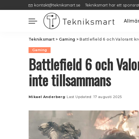
kontakt@tekniksmart.se
Tekniksmart har ett sponsra
Allmä
Tekniksmart
>
Gaming
>
Battlefield 6 och Valorant k
Gaming
Battlefield 6 och Val
inte tillsammans
Mikael Anderberg
Last Updated: 17 augusti 2025
Posted
by