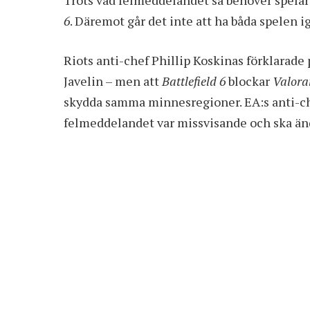
Trots vad felmeddelandet sa behöver spelar
6
. Däremot går det inte att ha båda spelen i
Riots anti-chef Phillip Koskinas förklarade
Javelin – men att
Battlefield 6
blockar
Valora
skydda samma minnesregioner. EA:s anti-che
felmeddelandet var missvisande och ska än