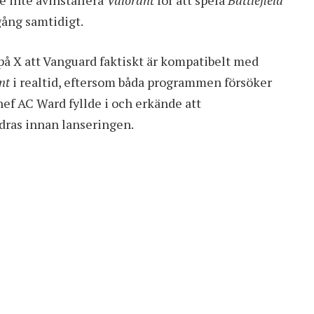
e inte avinstallera
Valorant
för att spela
Battlefield
gång samtidigt.
 på X att Vanguard faktiskt är kompatibelt med
nt
i realtid, eftersom båda programmen försöker
f AC Ward fyllde i och erkände att
dras innan lanseringen.