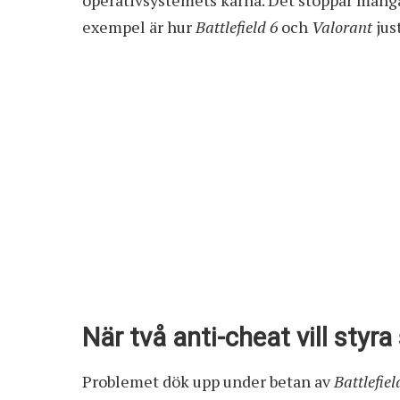
exempel är hur
Battlefield 6
och
Valorant
jus
När två anti-cheat vill styr
Problemet dök upp under betan av
Battlefiel