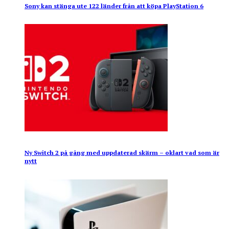
Sony kan stänga ute 122 länder från att köpa PlayStation 6
Ny Switch 2 på gång med uppdaterad skärm – oklart vad som är
nytt