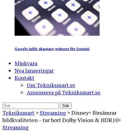
Google inför skarpare gränser för Gemini
Mjukvara
Nya lanseringar
Kontakt
Om Tekniksmart.se
Annonsera på Tekniksmart.se
Sök
efter:
Tekniksmart
>
Streaming
>
Disney+ försämrar
bildkvaliteten – tar bort Dolby Vision & HDR10+
Streaming