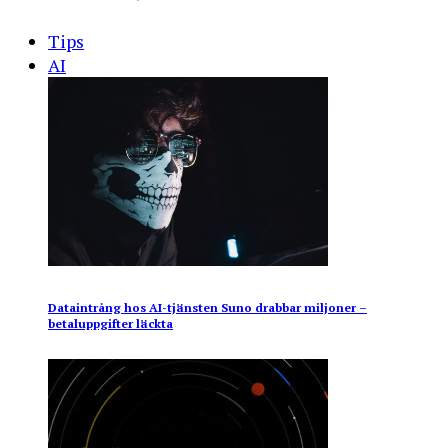
Tips
AI
Dataintrång hos AI-tjänsten Suno drabbar miljoner –
betaluppgifter läckta