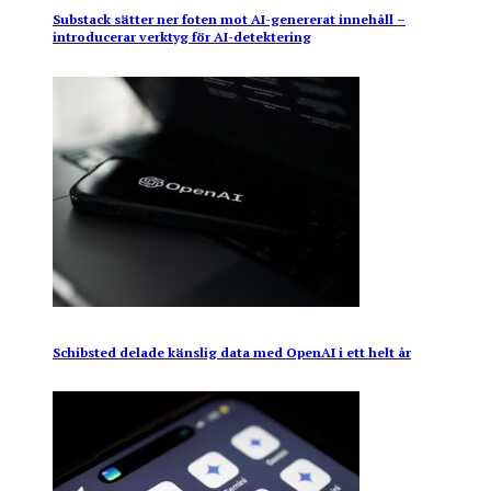
Substack sätter ner foten mot AI-genererat innehåll –
introducerar verktyg för AI-detektering
Schibsted delade känslig data med OpenAI i ett helt år