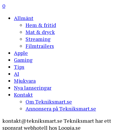
0
Allmänt
Hem & fritid
Mat & dryck
Streaming
Filmtrailers
Apple
Gaming
Tips
AI
Mjukvara
Nya lanseringar
Kontakt
Om Tekniksmart.se
Annonsera på Tekniksmart.se
kontakt@tekniksmart.se
Tekniksmart har ett
sponsrat webhotell hos Loopia.se