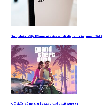
Sony slutar sälja PS-spel på skiva – helt digitalt från januari 2028
Officiellt: Så mycket kostar Grand Theft Auto VI