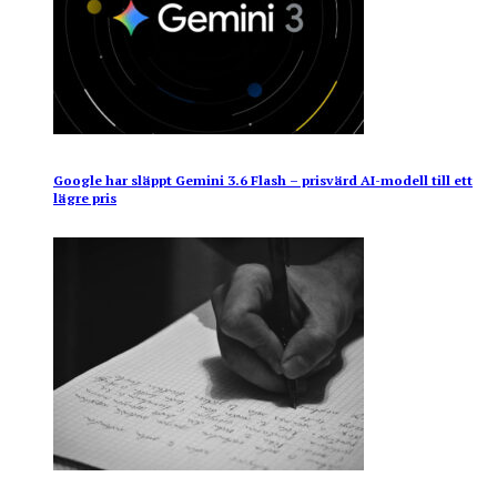
Google har släppt Gemini 3.6 Flash – prisvärd AI-modell till ett
lägre pris