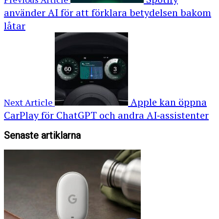
använder AI för att förklara betydelsen bakom
låtar
Apple kan öppna
Next Article
CarPlay för ChatGPT och andra AI‑assistenter
Senaste artiklarna