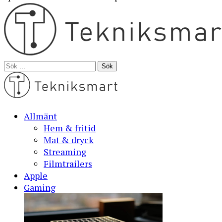
Sök
efter:
Allmänt
Hem & fritid
Mat & dryck
Streaming
Filmtrailers
Apple
Gaming